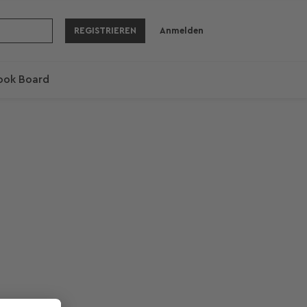
REGISTRIEREN
Anmelden
ook Board