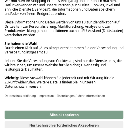
Ups! Da ist etwas schiefgelaufen. Bitte die Seite neu laden oder
nochmals versuchen.
Ups! Da ist etwas schiefgelaufen. Bitte die Seite neu laden oder
nochmals versuchen.
Ups! Da ist etwas schiefgelaufen. Bitte die Seite neu laden oder