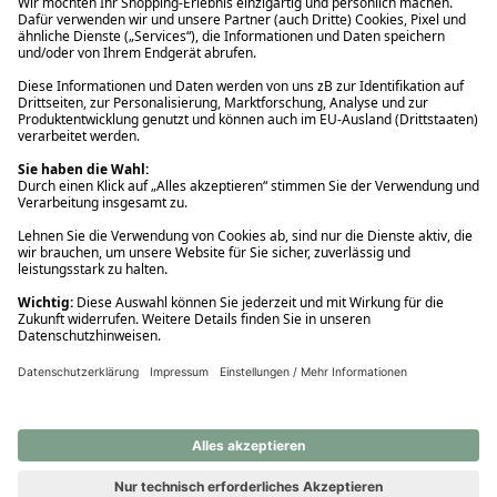
Ups! Da ist etwas schiefgelaufen. Bitte die Seite neu laden oder
nochmals versuchen.
Ups! Da ist etwas schiefgelaufen. Bitte die Seite neu laden oder
nochmals versuchen.
Ups! Da ist etwas schiefgelaufen. Bitte die Seite neu laden oder