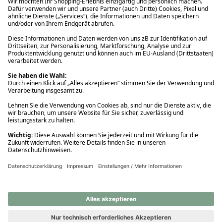
Ups! Da ist etwas schiefgelaufen. Bitte die Seite neu laden oder
nochmals versuchen.
Ups! Da ist etwas schiefgelaufen. Bitte die Seite neu laden oder
nochmals versuchen.
Ups! Da ist etwas schiefgelaufen. Bitte die Seite neu laden oder