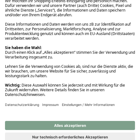
Ups! Da ist etwas schiefgelaufen. Bitte die Seite neu laden oder
nochmals versuchen.
Ups! Da ist etwas schiefgelaufen. Bitte die Seite neu laden oder
nochmals versuchen.
Ups! Da ist etwas schiefgelaufen. Bitte die Seite neu laden oder