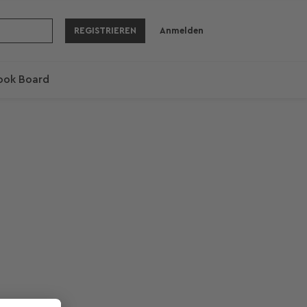
REGISTRIEREN
Anmelden
ook Board