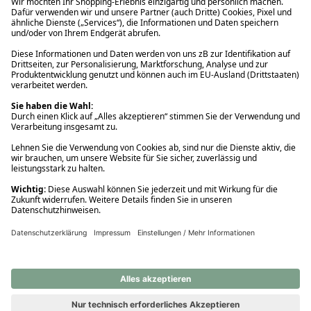
Ups! Da ist etwas schiefgelaufen. Bitte die Seite neu laden oder
nochmals versuchen.
Ups! Da ist etwas schiefgelaufen. Bitte die Seite neu laden oder
nochmals versuchen.
Ups! Da ist etwas schiefgelaufen. Bitte die Seite neu laden oder