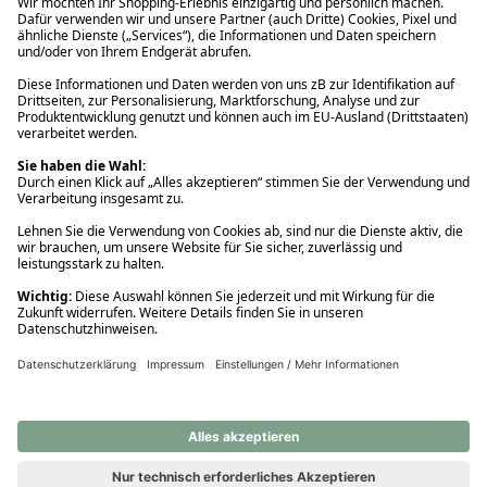
Ups! Da ist etwas schiefgelaufen. Bitte die Seite neu laden oder
nochmals versuchen.
Ups! Da ist etwas schiefgelaufen. Bitte die Seite neu laden oder
nochmals versuchen.
Ups! Da ist etwas schiefgelaufen. Bitte die Seite neu laden oder