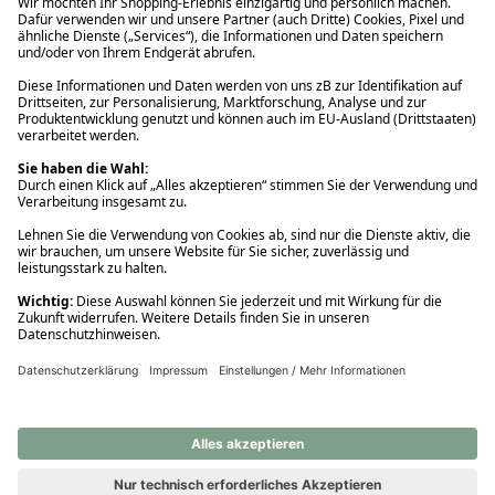
Ups! Da ist etwas schiefgelaufen. Bitte die Seite neu laden oder
nochmals versuchen.
Ups! Da ist etwas schiefgelaufen. Bitte die Seite neu laden oder
nochmals versuchen.
Ups! Da ist etwas schiefgelaufen. Bitte die Seite neu laden oder