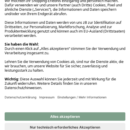
Ups! Da ist etwas schiefgelaufen. Bitte die Seite neu laden oder
nochmals versuchen.
Ups! Da ist etwas schiefgelaufen. Bitte die Seite neu laden oder
nochmals versuchen.
Ups! Da ist etwas schiefgelaufen. Bitte die Seite neu laden oder