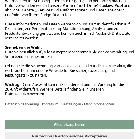
Ups! Da ist etwas schiefgelaufen. Bitte die Seite neu laden oder
nochmals versuchen.
Ups! Da ist etwas schiefgelaufen. Bitte die Seite neu laden oder
nochmals versuchen.
Ups! Da ist etwas schiefgelaufen. Bitte die Seite neu laden oder