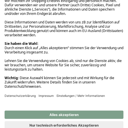
Ups! Da ist etwas schiefgelaufen. Bitte die Seite neu laden oder
nochmals versuchen.
Ups! Da ist etwas schiefgelaufen. Bitte die Seite neu laden oder
nochmals versuchen.
Ups! Da ist etwas schiefgelaufen. Bitte die Seite neu laden oder