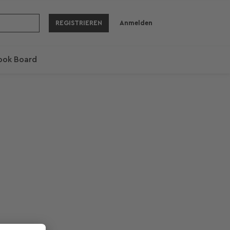
REGISTRIEREN
Anmelden
ook Board