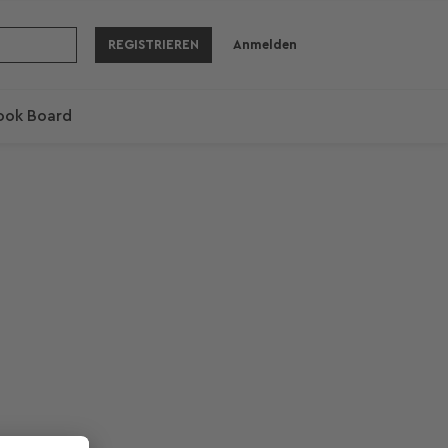
REGISTRIEREN
Anmelden
ook Board