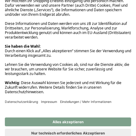
Ups! Da ist etwas schiefgelaufen. Bitte die Seite neu laden oder
nochmals versuchen.
Ups! Da ist etwas schiefgelaufen. Bitte die Seite neu laden oder
nochmals versuchen.
Ups! Da ist etwas schiefgelaufen. Bitte die Seite neu laden oder