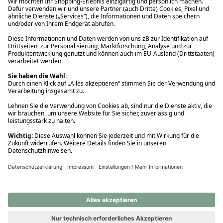
Ups! Da ist etwas schiefgelaufen. Bitte die Seite neu laden oder
nochmals versuchen.
Ups! Da ist etwas schiefgelaufen. Bitte die Seite neu laden oder
nochmals versuchen.
Ups! Da ist etwas schiefgelaufen. Bitte die Seite neu laden oder