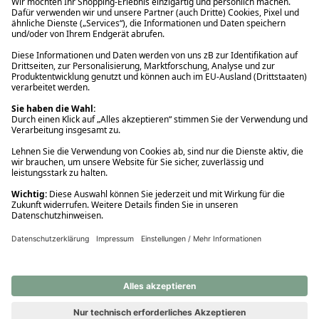
Ups! Da ist etwas schiefgelaufen. Bitte die Seite neu laden oder
nochmals versuchen.
Ups! Da ist etwas schiefgelaufen. Bitte die Seite neu laden oder
nochmals versuchen.
Ups! Da ist etwas schiefgelaufen. Bitte die Seite neu laden oder