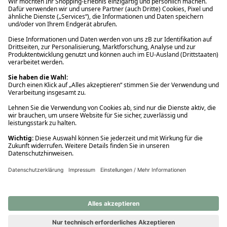
Ups! Da ist etwas schiefgelaufen. Bitte die Seite neu laden oder
nochmals versuchen.
Ups! Da ist etwas schiefgelaufen. Bitte die Seite neu laden oder
nochmals versuchen.
Ups! Da ist etwas schiefgelaufen. Bitte die Seite neu laden oder