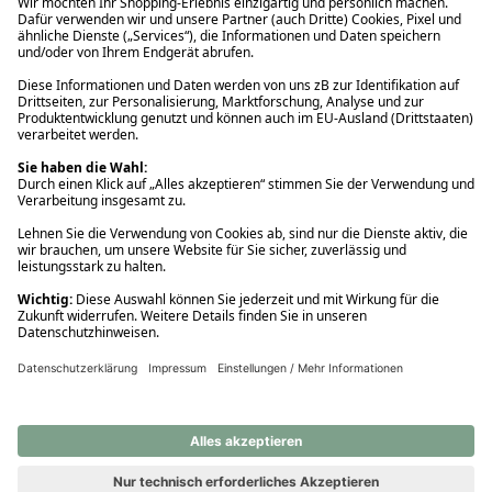
Ups! Da ist etwas schiefgelaufen. Bitte die Seite neu laden oder
nochmals versuchen.
Ups! Da ist etwas schiefgelaufen. Bitte die Seite neu laden oder
nochmals versuchen.
Ups! Da ist etwas schiefgelaufen. Bitte die Seite neu laden oder