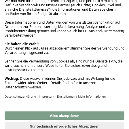
Ups! Da ist etwas schiefgelaufen. Bitte die Seite neu laden oder
nochmals versuchen.
Ups! Da ist etwas schiefgelaufen. Bitte die Seite neu laden oder
nochmals versuchen.
Ups! Da ist etwas schiefgelaufen. Bitte die Seite neu laden oder