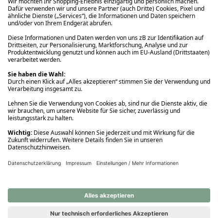
Ups! Da ist etwas schiefgelaufen. Bitte die Seite neu laden oder
nochmals versuchen.
Ups! Da ist etwas schiefgelaufen. Bitte die Seite neu laden oder
nochmals versuchen.
Ups! Da ist etwas schiefgelaufen. Bitte die Seite neu laden oder