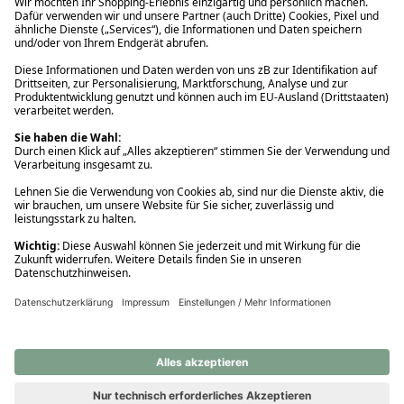
Ups! Da ist etwas schiefgelaufen. Bitte die Seite neu laden oder
nochmals versuchen.
Ups! Da ist etwas schiefgelaufen. Bitte die Seite neu laden oder
nochmals versuchen.
Ups! Da ist etwas schiefgelaufen. Bitte die Seite neu laden oder