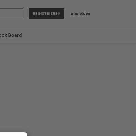
REGISTRIEREN
Anmelden
ook Board