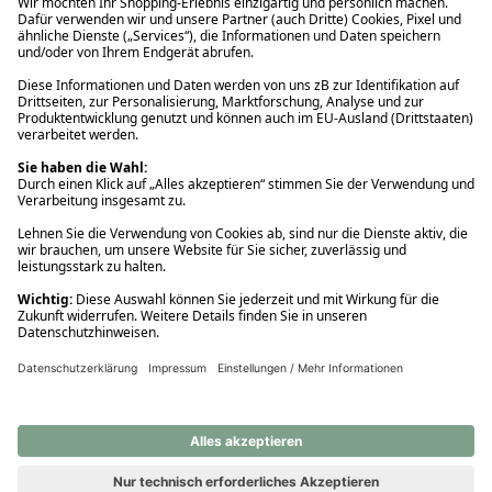
Ups! Da ist etwas schiefgelaufen. Bitte die Seite neu laden oder
nochmals versuchen.
Ups! Da ist etwas schiefgelaufen. Bitte die Seite neu laden oder
nochmals versuchen.
Ups! Da ist etwas schiefgelaufen. Bitte die Seite neu laden oder