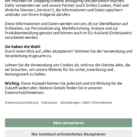
Ups! Da ist etwas schiefgelaufen. Bitte die Seite neu laden oder
nochmals versuchen.
Ups! Da ist etwas schiefgelaufen. Bitte die Seite neu laden oder
nochmals versuchen.
Ups! Da ist etwas schiefgelaufen. Bitte die Seite neu laden oder