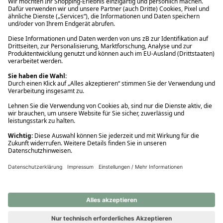
Ups! Da ist etwas schiefgelaufen. Bitte die Seite neu laden oder
nochmals versuchen.
Ups! Da ist etwas schiefgelaufen. Bitte die Seite neu laden oder
nochmals versuchen.
Ups! Da ist etwas schiefgelaufen. Bitte die Seite neu laden oder