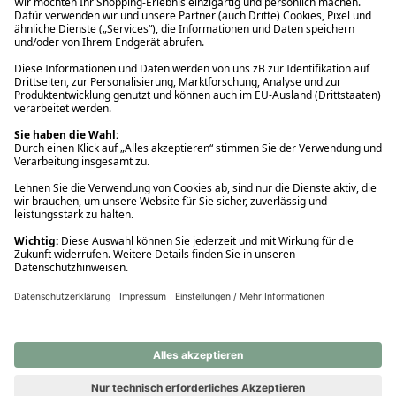
Ups! Da ist etwas schiefgelaufen. Bitte die Seite neu laden oder
nochmals versuchen.
Ups! Da ist etwas schiefgelaufen. Bitte die Seite neu laden oder
nochmals versuchen.
Ups! Da ist etwas schiefgelaufen. Bitte die Seite neu laden oder