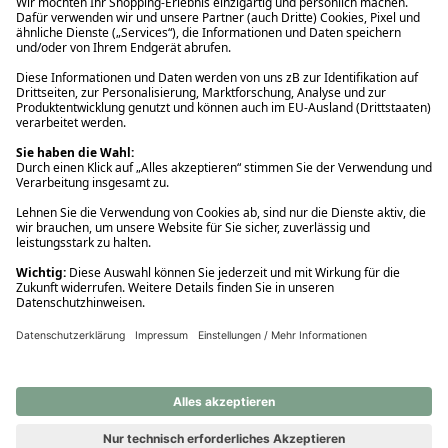
Ups! Da ist etwas schiefgelaufen. Bitte die Seite neu laden oder
nochmals versuchen.
Ups! Da ist etwas schiefgelaufen. Bitte die Seite neu laden oder
nochmals versuchen.
Ups! Da ist etwas schiefgelaufen. Bitte die Seite neu laden oder