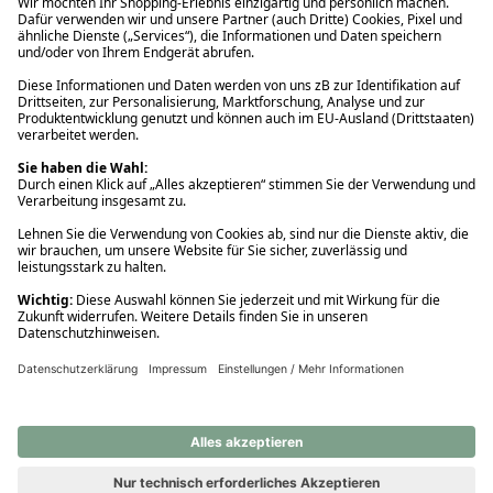
Ups! Da ist etwas schiefgelaufen. Bitte die Seite neu laden oder
nochmals versuchen.
Ups! Da ist etwas schiefgelaufen. Bitte die Seite neu laden oder
nochmals versuchen.
Ups! Da ist etwas schiefgelaufen. Bitte die Seite neu laden oder