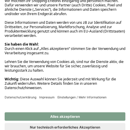
Ups! Da ist etwas schiefgelaufen. Bitte die Seite neu laden oder
nochmals versuchen.
Ups! Da ist etwas schiefgelaufen. Bitte die Seite neu laden oder
nochmals versuchen.
Ups! Da ist etwas schiefgelaufen. Bitte die Seite neu laden oder