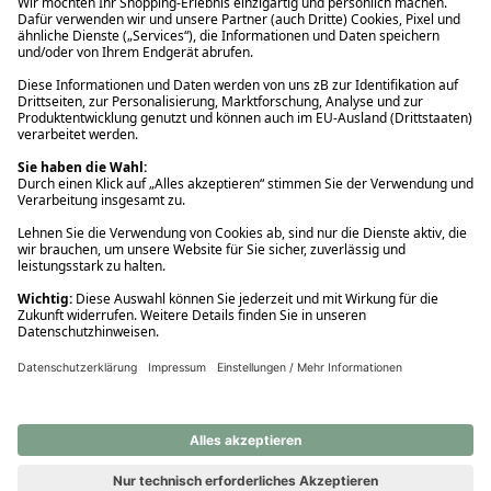
Ups! Da ist etwas schiefgelaufen. Bitte die Seite neu laden oder
nochmals versuchen.
Ups! Da ist etwas schiefgelaufen. Bitte die Seite neu laden oder
nochmals versuchen.
Ups! Da ist etwas schiefgelaufen. Bitte die Seite neu laden oder