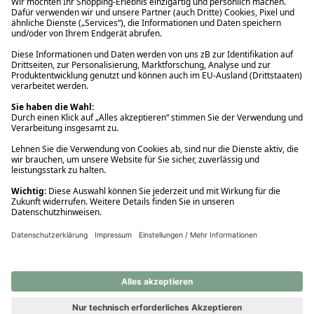
Ups! Da ist etwas schiefgelaufen. Bitte die Seite neu laden oder
nochmals versuchen.
Ups! Da ist etwas schiefgelaufen. Bitte die Seite neu laden oder
nochmals versuchen.
Ups! Da ist etwas schiefgelaufen. Bitte die Seite neu laden oder