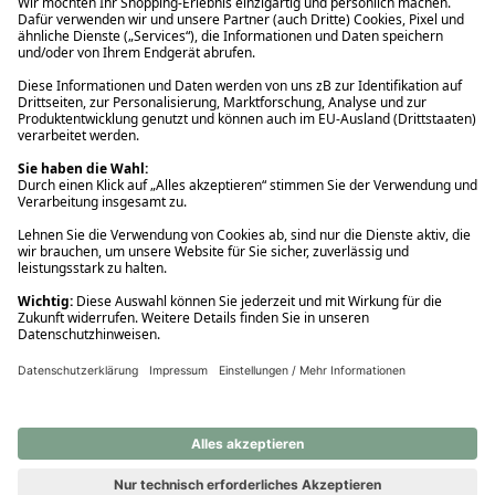
Ups! Da ist etwas schiefgelaufen. Bitte die Seite neu laden oder
nochmals versuchen.
Ups! Da ist etwas schiefgelaufen. Bitte die Seite neu laden oder
nochmals versuchen.
Ups! Da ist etwas schiefgelaufen. Bitte die Seite neu laden oder