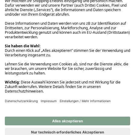
Ups! Da ist etwas schiefgelaufen. Bitte die Seite neu laden oder
nochmals versuchen.
Ups! Da ist etwas schiefgelaufen. Bitte die Seite neu laden oder
nochmals versuchen.
Ups! Da ist etwas schiefgelaufen. Bitte die Seite neu laden oder