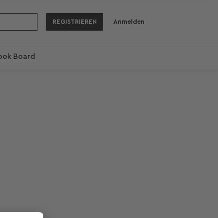
REGISTRIEREN
Anmelden
ook Board