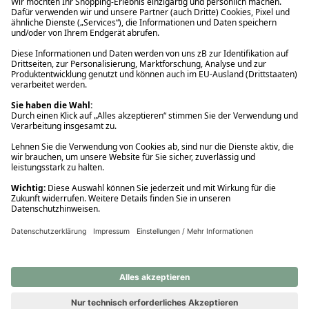
Ups! Da ist etwas schiefgelaufen. Bitte die Seite neu laden oder
nochmals versuchen.
Ups! Da ist etwas schiefgelaufen. Bitte die Seite neu laden oder
nochmals versuchen.
Ups! Da ist etwas schiefgelaufen. Bitte die Seite neu laden oder