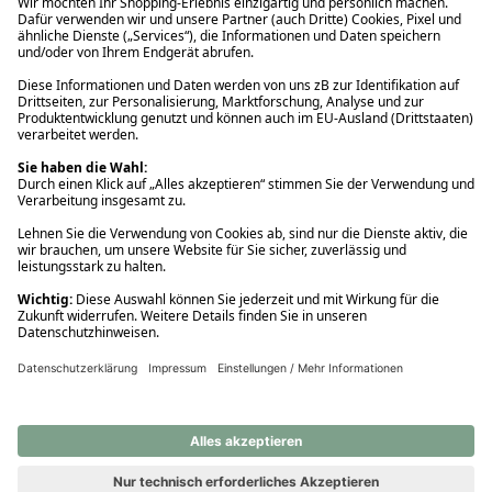
Ups! Da ist etwas schiefgelaufen. Bitte die Seite neu laden oder
nochmals versuchen.
Ups! Da ist etwas schiefgelaufen. Bitte die Seite neu laden oder
nochmals versuchen.
Ups! Da ist etwas schiefgelaufen. Bitte die Seite neu laden oder