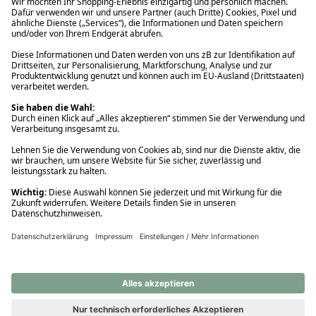
Ups! Da ist etwas schiefgelaufen. Bitte die Seite neu laden oder
nochmals versuchen.
Ups! Da ist etwas schiefgelaufen. Bitte die Seite neu laden oder
nochmals versuchen.
Ups! Da ist etwas schiefgelaufen. Bitte die Seite neu laden oder