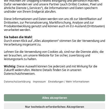
Ups! Da ist etwas schiefgelaufen. Bitte die Seite neu laden oder
nochmals versuchen.
Ups! Da ist etwas schiefgelaufen. Bitte die Seite neu laden oder
nochmals versuchen.
Ups! Da ist etwas schiefgelaufen. Bitte die Seite neu laden oder