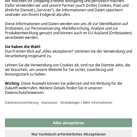
Ups! Da ist etwas schiefgelaufen. Bitte die Seite neu laden oder
nochmals versuchen.
Ups! Da ist etwas schiefgelaufen. Bitte die Seite neu laden oder
nochmals versuchen.
Ups! Da ist etwas schiefgelaufen. Bitte die Seite neu laden oder