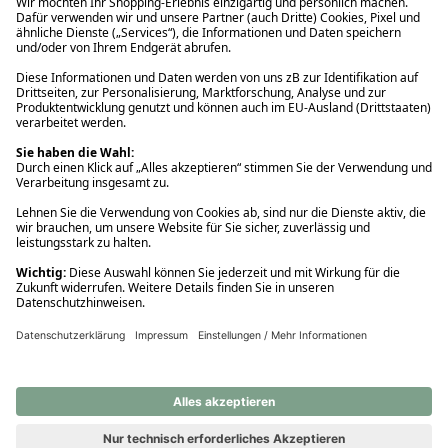
Ups! Da ist etwas schiefgelaufen. Bitte die Seite neu laden oder
nochmals versuchen.
Ups! Da ist etwas schiefgelaufen. Bitte die Seite neu laden oder
nochmals versuchen.
Ups! Da ist etwas schiefgelaufen. Bitte die Seite neu laden oder