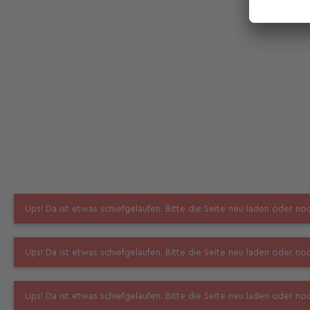
Ups! Da ist etwas schiefgelaufen. Bitte die Seite neu laden oder n
Ups! Da ist etwas schiefgelaufen. Bitte die Seite neu laden oder n
Ups! Da ist etwas schiefgelaufen. Bitte die Seite neu laden oder n