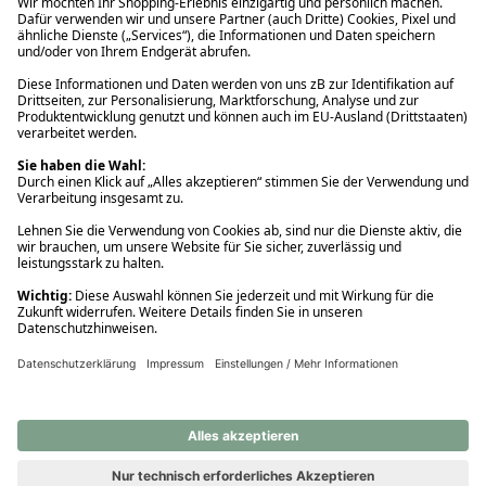
Ups! Da ist etwas schiefgelaufen. Bitte die Seite neu laden oder
nochmals versuchen.
Ups! Da ist etwas schiefgelaufen. Bitte die Seite neu laden oder
nochmals versuchen.
Ups! Da ist etwas schiefgelaufen. Bitte die Seite neu laden oder