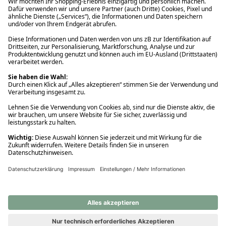
Ups! Da ist etwas schiefgelaufen. Bitte die Seite neu laden oder
nochmals versuchen.
Ups! Da ist etwas schiefgelaufen. Bitte die Seite neu laden oder
nochmals versuchen.
Ups! Da ist etwas schiefgelaufen. Bitte die Seite neu laden oder