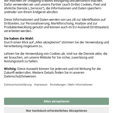
Ups! Da ist etwas schiefgelaufen. Bitte die Seite neu laden oder
nochmals versuchen.
Ups! Da ist etwas schiefgelaufen. Bitte die Seite neu laden oder
nochmals versuchen.
Ups! Da ist etwas schiefgelaufen. Bitte die Seite neu laden oder