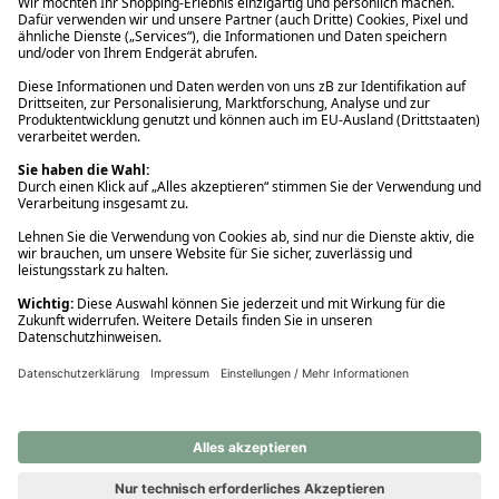
Ups! Da ist etwas schiefgelaufen. Bitte die Seite neu laden oder
nochmals versuchen.
Ups! Da ist etwas schiefgelaufen. Bitte die Seite neu laden oder
nochmals versuchen.
Ups! Da ist etwas schiefgelaufen. Bitte die Seite neu laden oder