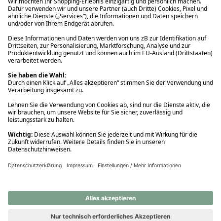
Ups! Da ist etwas schiefgelaufen. Bitte die Seite neu laden oder
nochmals versuchen.
Ups! Da ist etwas schiefgelaufen. Bitte die Seite neu laden oder
nochmals versuchen.
Ups! Da ist etwas schiefgelaufen. Bitte die Seite neu laden oder