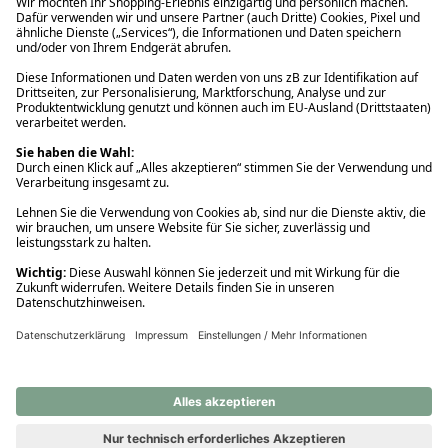
Ups! Da ist etwas schiefgelaufen. Bitte die Seite neu laden oder
nochmals versuchen.
Ups! Da ist etwas schiefgelaufen. Bitte die Seite neu laden oder
nochmals versuchen.
Ups! Da ist etwas schiefgelaufen. Bitte die Seite neu laden oder