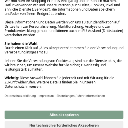
Ups! Da ist etwas schiefgelaufen. Bitte die Seite neu laden oder
nochmals versuchen.
Ups! Da ist etwas schiefgelaufen. Bitte die Seite neu laden oder
nochmals versuchen.
Ups! Da ist etwas schiefgelaufen. Bitte die Seite neu laden oder