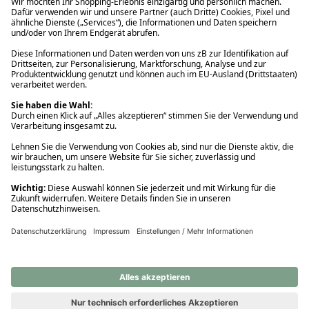
Ups! Da ist etwas schiefgelaufen. Bitte die Seite neu laden oder
nochmals versuchen.
Ups! Da ist etwas schiefgelaufen. Bitte die Seite neu laden oder
nochmals versuchen.
Ups! Da ist etwas schiefgelaufen. Bitte die Seite neu laden oder